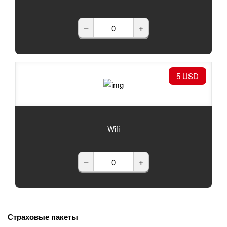
–
+
5 USD
Wifi
–
+
Страховые пакеты