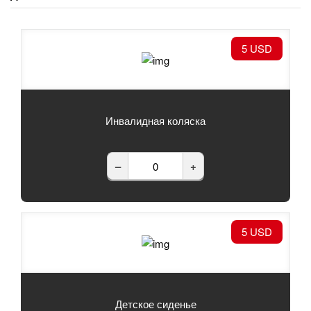
5 USD
Инвалидная коляска
–
+
5 USD
Детское сиденье