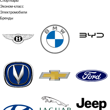
Спорткары
Эконом-класс
Электромобили
Бренды