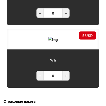
–
+
5 USD
Wifi
–
+
Страховые пакеты