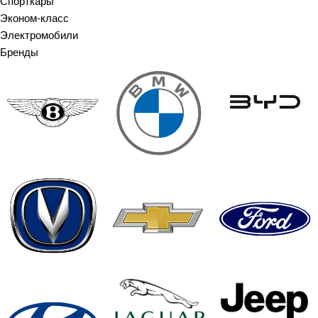
Спорткары
Эконом-класс
Электромобили
Бренды