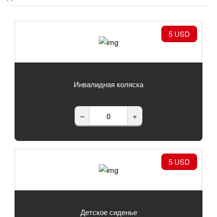
5 USD
Инвалидная коляска
–
+
5 USD
Детское сиденье