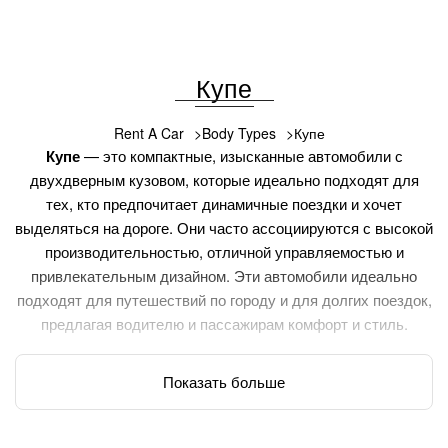
Купе
Rent A Car
Body Types
Купе
Купе
— это компактные, изысканные автомобили с
двухдверным кузовом, которые идеально подходят для
тех, кто предпочитает динамичные поездки и хочет
выделяться на дороге. Они часто ассоциируются с высокой
производительностью, отличной управляемостью и
привлекательным дизайном. Эти автомобили идеально
подходят для путешествий по городу и для долгих поездок,
предлагая водителю и пассажирам комфорт и стиль.
Аренда купе
Показать больше
Каждое
купе
в нашем автопарке оснащено современными
технологиями и функциями для комфорта и безопасности.