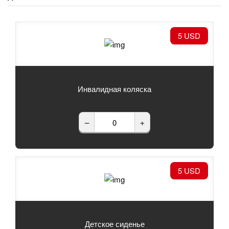
5 USD
Инвалидная коляска
–
+
5 USD
Детское сиденье