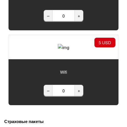
–
+
5 USD
Wifi
–
+
Страховые пакеты