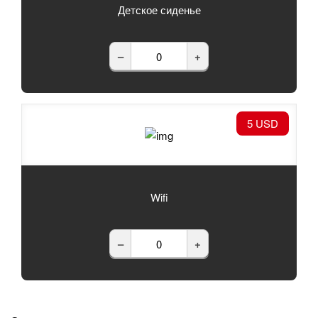
Детское сиденье
–
+
5 USD
Wifi
–
+