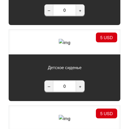
–
+
5 USD
Детское сиденье
–
+
5 USD