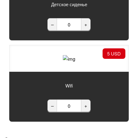
Детское сиденье
–
+
5 USD
Wifi
–
+