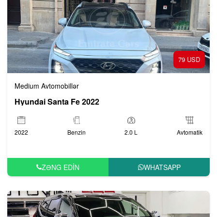
79 USD
Medium Avtomobillər
Hyundai Santa Fe 2022
2022
Benzin
2.0 L
Avtomatik
ZƏNG EDIN
WHATSAPP