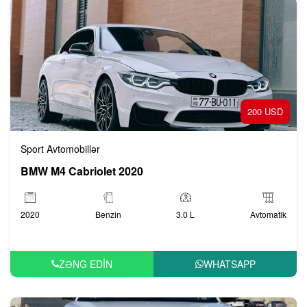
200 USD
Sport Avtomobillər
BMW M4 Cabriolet 2020
2020
Benzin
3.0 L
Avtomatik
ZƏNG EDIN
WHATSAPP