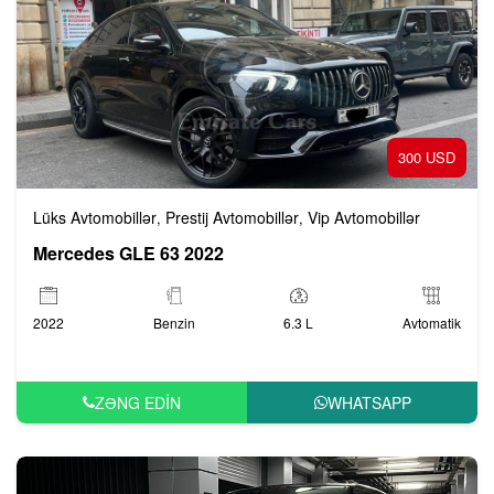
300 USD
Lüks Avtomobillər
Prestij Avtomobillər
Vip Avtomobillər
,
,
Mercedes GLE 63 2022
2022
Benzin
6.3 L
Avtomatik
ZƏNG EDIN
WHATSAPP