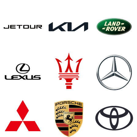
planlaşdırırsınızsa, heftelik icare masinlar sizin üçün ən optimal
seçimdir. Səhifəmizdə təqdim edilən Jeep Wrangler 2023 modeli
2.5L benzin mühərriki və off-road imkanları ilə sərgüzəşt
sevərlər üçün əvəzolunmaz modeldir. Həm şəhərdaxili, həm də
kənar yollar üçün ideal olan bu icare masinlar ilə səyahət daha
maraqlı və rahat olacaq. Heftelik rent a car paketləri ilə icarə
müddəti və ödəmə planlarını istəyə görə tənzimləmək
mümkündür. Sadəcə sevdiyiniz avtomobili seçin və öz
marşrutunuzu sərbəst planlaşdırın. Səhifəmizdə paylaşılan
modellər arasından həftəlik icarə maşınlar seçimini edin və
münasib şərtlərlə rent a car Baku xidmetinden elə indi
yararlanın!
Gunluk icare masinlar
Gunluk icare masinlar xidmeti səyahət və ya işgüzar görüşlər
üçün istifadəçilərə tez və praktik həll yolları təqdim edir. Sizə