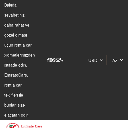
Bakıda
səyahətinizi
daha rahat və
gözəl olması
üçün rent a car
xidmətlərimizdən
istifadə edin.
EmirateCars,
rent a car
təklifləri ilə
bunları sizə
əlaçatan edir.