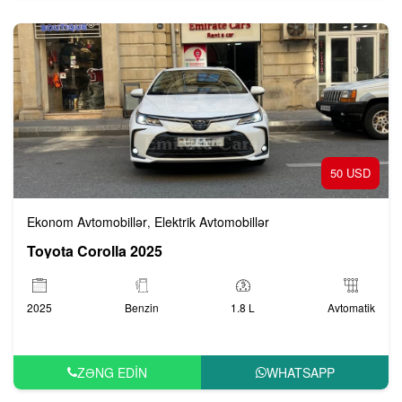
50 USD
Ekonom Avtomobillər
Elektrik Avtomobillər
,
Toyota Corolla 2025
2025
Benzin
1.8 L
Avtomatik
ZƏNG EDIN
WHATSAPP