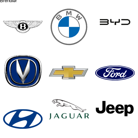
Brendlər
modeli həm şəhər, həm də kənar yollar üçün ideal icarə maşın
seçimlərdən biridir. Aylıq plan seçməklə siz hər dəfə yeni
müqavilə bağlamağa ehtiyac duymadan eyni avtomobili rahat
şəkildə idarə edə bilərsiniz. Yeni model seçimi etmək
arzusundasınızsa və hər ay başqa model icare masinlar əldə
etmək istəyirsinizsə, təbii ki bu da mümkündür. Seçim sizə
bağlıdır! İcare masinlar Rent a car Baku xidməti sizə
uzunmüddətli istifadə üçün daha aşağı qiymətlər və əlavə
xidmətlər də təklif edir. Daha çox informasiya əldə etmək üçün
bizimlə əlaqə saxlaya bilərsiniz! Operativ işçi heyətimiz bütün
sorğularınıza vaxtında cavab verəcək və icare masin seçimində
sizə dəstək olacaqlar.
Həftəlik icarə maşınlar
Həftəlik icarə maşınlar axtarışındasınızsa, o zaman doğru
ünvandasınız! Əgər qısa səfər və ya bir həftəlik gəzinti