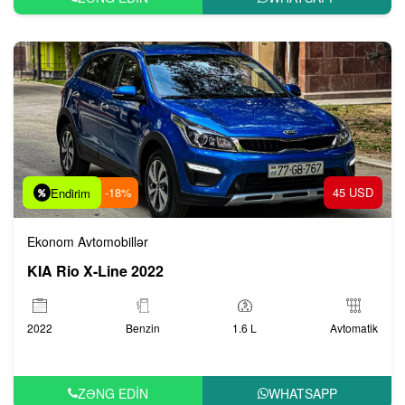
-18%
45 USD
Endirim
Ekonom Avtomobillər
KIA Rio X-Line 2022
2022
Benzin
1.6 L
Avtomatik
ZƏNG EDIN
WHATSAPP