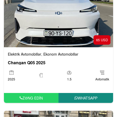
65 USD
Elektrik Avtomobillər
Ekonom Avtomobillər
,
Changan Q05 2025
2025
1.5
Avtomatik
ZƏNG EDIN
WHATSAPP