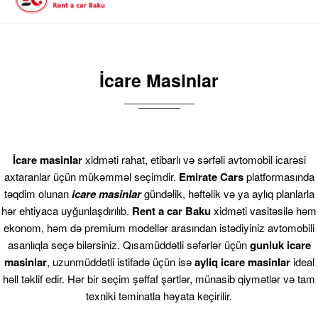
İcare Masinlar
İcare masinlar
xidməti rahat, etibarlı və sərfəli avtomobil icarəsi
axtaranlar üçün mükəmməl seçimdir.
Emirate Cars
platformasında
təqdim olunan
icare masinlar
gündəlik, həftəlik və ya aylıq planlarla
hər ehtiyaca uyğunlaşdırılıb.
Rent a car Baku
xidməti vasitəsilə həm
ekonom, həm də premium modellər arasından istədiyiniz avtomobili
asanlıqla seçə bilərsiniz. Qısamüddətli səfərlər üçün
gunluk icare
masinlar
, uzunmüddətli istifadə üçün isə
ayliq icare masinlar
ideal
həll təklif edir. Hər bir seçim şəffaf şərtlər, münasib qiymətlər və tam
texniki təminatla həyata keçirilir.