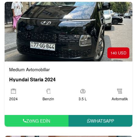
140 USD
Medium Avtomobillər
Hyundai Staria 2024
2024
Benzin
3.5 L
Avtomatik
ZƏNG EDIN
WHATSAPP