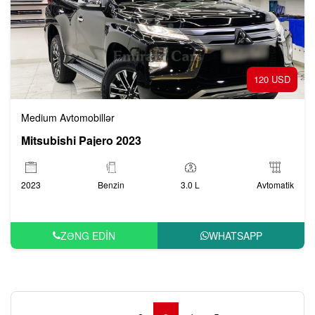
120 USD
Medium Avtomobillər
Mitsubishi Pajero 2023
2023
Benzin
3.0 L
Avtomatik
ZƏNG EDIN
WHATSAPP