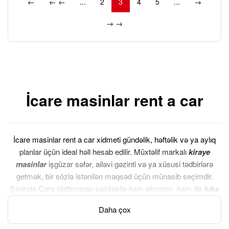
←
← ←
...
2
3
4
5
...
→
→ →
İcare masinlar rent a car
İcare masinlar rent a car xidmeti gündəlik, həftəlik və ya aylıq
planlar üçün ideal həll hesab edilir. Müxtəlif markalı
kiraye
masinlar
işgüzar səfər, ailəvi gəzinti və ya xüsusi tədbirlərə
getmək, bir sözlə istənilən məqsəd üçün münasib seçimdir.
Emirate Cars platforması vasitəsilə həm ekonom, həm də
luks
icare masinlar
münasib şərtlərlə sizin tərəfinizdən icarəyə
Daha çox
götürülə bilər. Geniş seçim imkanı, şəffaf qiymətlər və asan
qaydalar sayəsində rent a car baku xidmətindən istifadə etmək