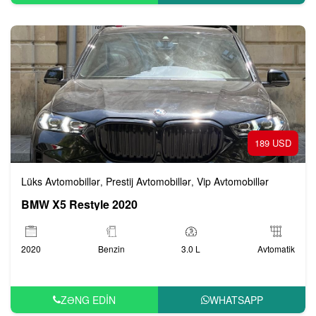
189 USD
Lüks Avtomobillər
Prestij Avtomobillər
Vip Avtomobillər
,
,
BMW X5 Restyle 2020
2020
Benzin
3.0 L
Avtomatik
ZƏNG EDIN
WHATSAPP