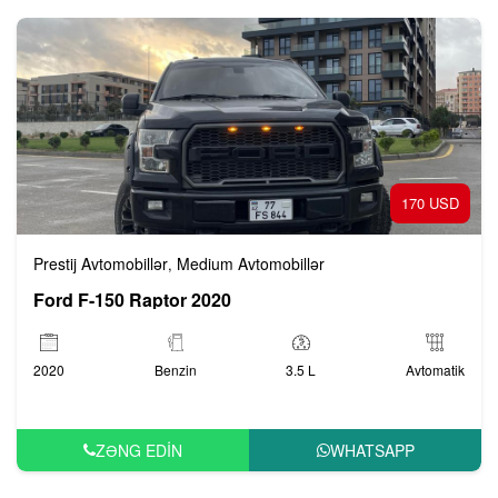
170 USD
Prestij Avtomobillər
Medium Avtomobillər
,
Ford F-150 Raptor 2020
2020
Benzin
3.5 L
Avtomatik
ZƏNG EDIN
WHATSAPP