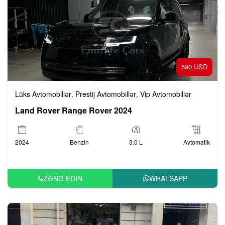
590 USD
Lüks Avtomobillər
Prestij Avtomobillər
Vip Avtomobillər
,
,
Land Rover Range Rover 2024
2024
Benzin
3.0 L
Avtomatik
ZƏNG EDIN
WHATSAPP