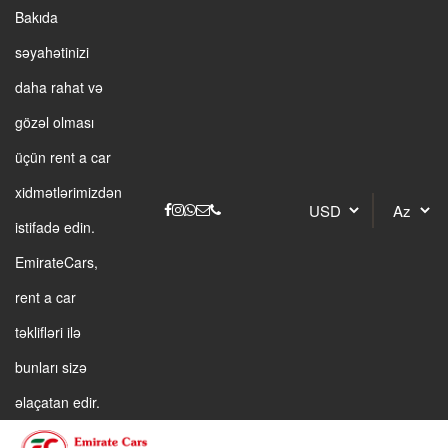
Bakıda
səyahətinizi
daha rahat və
gözəl olması
üçün rent a car
xidmətlərimizdən
istifadə edin.
EmirateCars,
rent a car
təklifləri ilə
bunları sizə
əlaçatan edir.