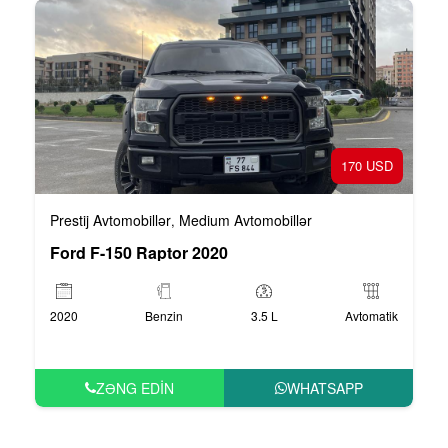
170 USD
Prestij Avtomobillər
Medium Avtomobillər
,
Ford F-150 Raptor 2020
2020
Benzin
3.5 L
Avtomatik
ZƏNG EDIN
WHATSAPP