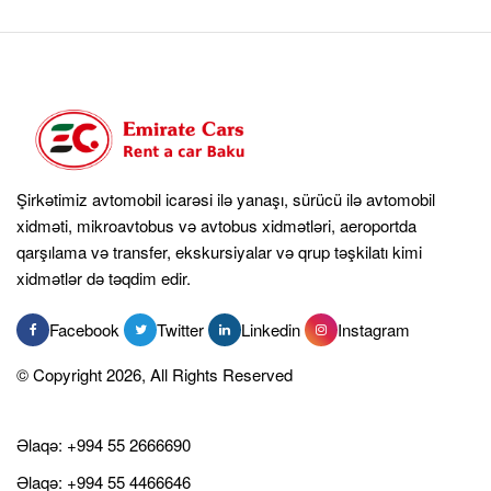
Şirkətimiz avtomobil icarəsi ilə yanaşı, sürücü ilə avtomobil
xidməti, mikroavtobus və avtobus xidmətləri, aeroportda
qarşılama və transfer, ekskursiyalar və qrup təşkilatı kimi
xidmətlər də təqdim edir.
Facebook
Twitter
Linkedin
Instagram
© Copyright 2026, All Rights Reserved
Əlaqə:
+994 55 2666690
Əlaqə:
+994 55 4466646