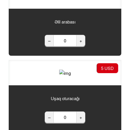
Əlil arabası
–
+
5 USD
Uşaq oturacağı
–
+