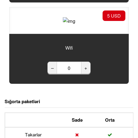
5 USD
Wifi
–
+
Sığorta paketləri
Sadə
Orta
P
Təkərlər