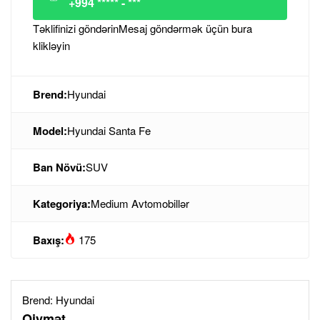
+994 ***** - ***
Təklifinizi göndərin
Mesaj göndərmək üçün bura
klikləyin
Brend:
Hyundai
Model:
Hyundai Santa Fe
Ban Növü:
SUV
Kategoriya:
Medium Avtomobillər
Baxış:
175
Brend:
Hyundai
Qiymət