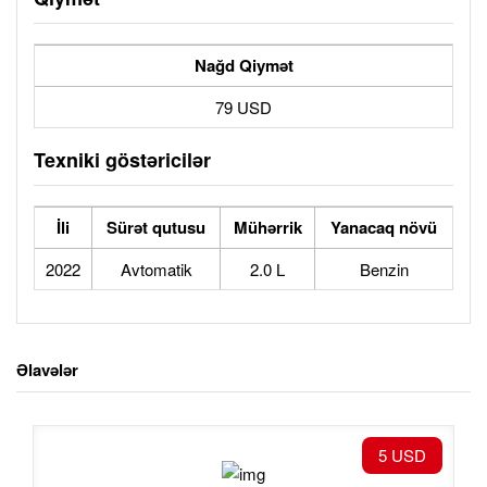
Nağd Qiymət
79 USD
Texniki göstəricilər
İli
Sürət qutusu
Mühərrik
Yanacaq növü
2022
Avtomatik
2.0 L
Benzin
Əlavələr
5 USD