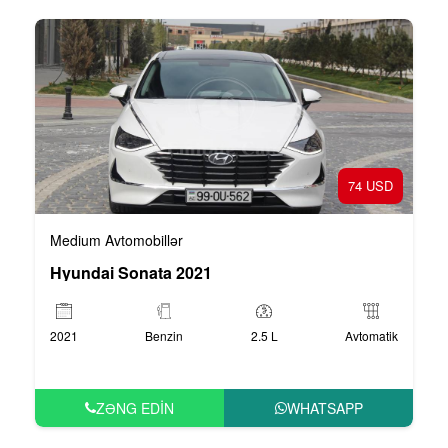
74 USD
Medium Avtomobillər
Hyundai Sonata 2021
2021
Benzin
2.5 L
Avtomatik
ZƏNG EDIN
WHATSAPP