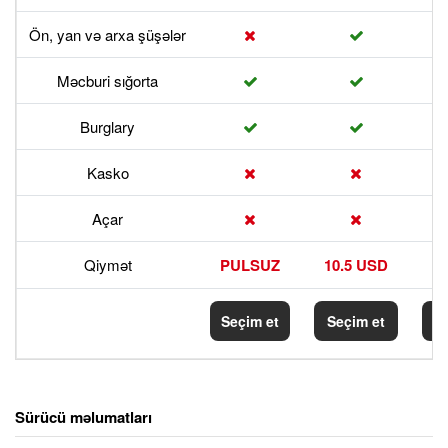
Ön, yan və arxa şüşələr
Məcburi sığorta
Burglary
Kasko
Açar
Qiymət
PULSUZ
10.5 USD
17
Seçim et
Seçim et
S
Sürücü məlumatları