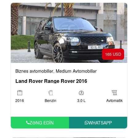
165 USD
Biznes avtomobillər
Medium Avtomobillər
,
Land Rover Range Rover 2016
2016
Benzin
3.0 L
Avtomatik
ZƏNG EDIN
WHATSAPP