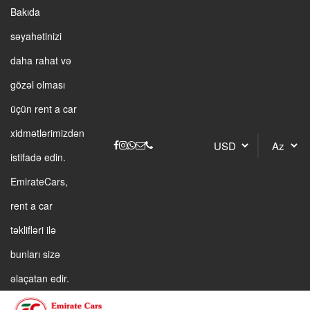
Bakıda
səyahətinizi
daha rahat və
gözəl olması
üçün rent a car
xidmətlərimizdən
istifadə edin.
EmirateCars,
rent a car
təklifləri ilə
bunları sizə
əlaçatan edir.