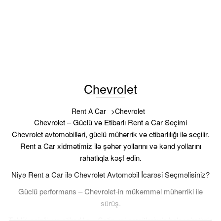
2025
Benzin
1.5
Avtomatik
35 USD
ƏTRAFLI MƏLUMAT
Chevrolet
Rent A Car
Chevrolet
Chevrolet – Güclü və Etibarlı Rent a Car Seçimi
Chevrolet avtomobilləri, güclü mühərrik və etibarlılığı ilə seçilir.
Rent a Car xidmətimiz ilə şəhər yollarını və kənd yollarını
rahatlıqla kəşf edin.
Niyə Rent a Car ilə Chevrolet Avtomobil İcarəsi Seçməlisiniz?
Güclü performans – Chevrolet-in mükəmməl mühərriki ilə
sürüş.
Təhlükəsizlik və etibarlılıq – Çətin yol şəraitlərində belə rahatlıqla