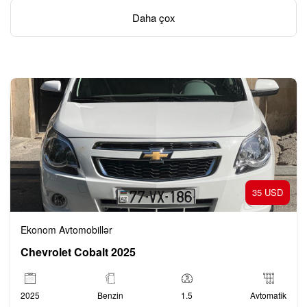
idarəetmə.
Daha çox
Rahatlıq – Hər səyahətinizdə yüksək komfort və etibarlılıq.
35 USD
Ekonom Avtomobillər
Chevrolet Cobalt 2025
2025
Benzin
1.5
Avtomatik