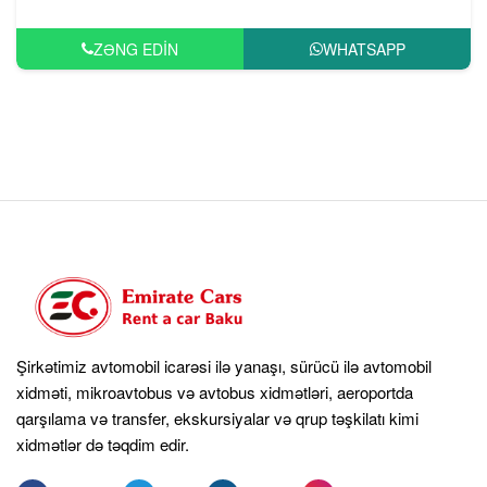
ZƏNG EDIN
WHATSAPP
Şirkətimiz avtomobil icarəsi ilə yanaşı, sürücü ilə avtomobil
xidməti, mikroavtobus və avtobus xidmətləri, aeroportda
qarşılama və transfer, ekskursiyalar və qrup təşkilatı kimi
xidmətlər də təqdim edir.