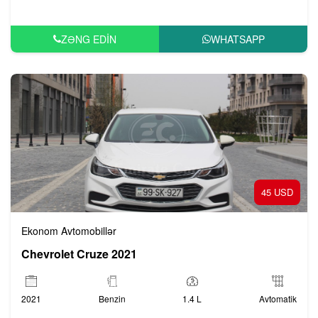
ZƏNG EDIN
WHATSAPP
45 USD
Ekonom Avtomobillər
Chevrolet Cruze 2021
2021
Benzin
1.4 L
Avtomatik