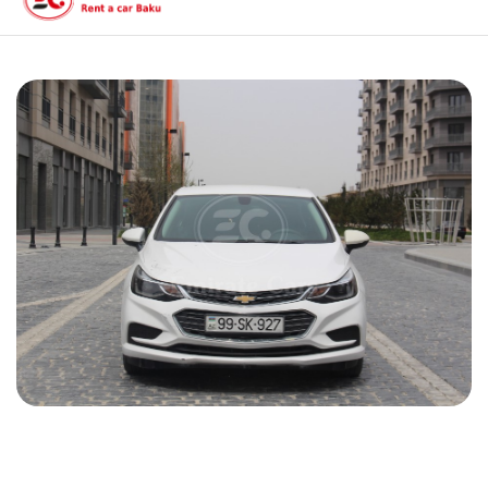
Chevrolet Cruze 2021
2021
Benzin
1.4 L
Avtomatik