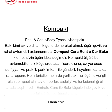
Kompakt
Rent A Car
Body Types
Kompakt
Bakı kimi sıx və dinamik şəhərdə hərəkət etmək üçün çevik və
rahat avtomobil axtarırsınızsa,
Compact Cars Rent a Car Baku
xidməti sizin üçün ideal seçimdir. Kompakt ölçülü bu
avtomobillər sıx küçələrdə asan idarə olunur, az yanacaq
sərfiyyatı və praktik park imkanı ilə gündəlik həyatınızı daha da
rahatlaşdırır. Həm turistlər, həm də yerli sakinlər üçün əlverişli
olan compact sinif avtomobillər, sadəliyi və funksionallığı bir
arada təqdim edir. Emirate Cars ilə Bakı küçələrində çevik və
sərfəli sürüş təcrübəsi yaşayın.
Daha çox
Bakı’da Kompakt Avtomobil İcarəsi