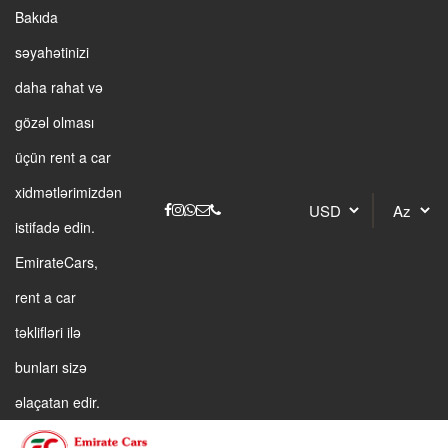
Bakıda
səyahətinizi
daha rahat və
gözəl olması
üçün rent a car
xidmətlərimizdən
istifadə edin.
EmirateCars,
rent a car
təklifləri ilə
bunları sizə
əlaçatan edir.