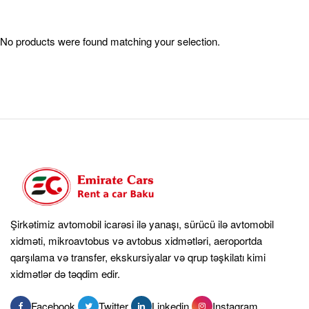
ilə Gündəlik Həyatınıza Rahatlıq
Qatın
No products were found matching your selection.
Bakı kimi sıx və tıxaclı şəhər mühitində nəqliyyat vasitəsinin
ölçüsü böyük əhəmiyyət daşıyır.
Compact cars rent a car
Baku
xidməti ilə siz, şəhərin istənilən hissəsində rahatlıqla
hərəkət edə, sıx parklama yerlərində belə çətinlik çəkmədən
avtomobilinizi yerləşdirə bilərsiniz. Kompakt avtomobillər az
yanacaq sərfiyyatı və çevik idarəetmə xüsusiyyətləri ilə şəhər içi
istifadə üçün idealdır.
İşə gedərkən, alış-verişə çıxarkən və ya qonaq qarşılama kimi
gündəlik ehtiyaclarınızda həm funksionallıq, həm də iqtisadi
üstünlükləri ilə bu avtomobillər vaxtınıza və büdcənizə qənaət
Şirkətimiz avtomobil icarəsi ilə yanaşı, sürücü ilə avtomobil
edəcək. Üstəlik, minimal dizaynla maksimum fayda təqdim
xidməti, mikroavtobus və avtobus xidmətləri, aeroportda
edən bu ban növü, sadə və praktik sürücülük təcrübəsi
qarşılama və transfer, ekskursiyalar və qrup təşkilatı kimi
axtaranlar üçün ən düzgün seçimdir.
xidmətlər də təqdim edir.
Facebook
Twitter
Linkedin
Instagram