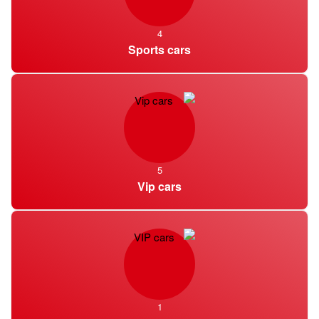
إذا كنت تبحث عن الرفاهية أثناء إقامتك في باكو ، فإن خدمة تأجير
4
السيارات الفاخرة لدينا هي الخيار الأمثل. سواء كانت سيارة رياضية
Sports cars
أنيقة أو سيارة دفع رباعي فاخرة فسيحة ، لدينا المركبات المثالية
التي تتناسب مع أسلوبك وتفضيلاتك. استمتع بالعمارة والحياة الليلية
المذهلة للمدينة بأقصى درجات الراحة والرقي.
راحة لا مثيل لها – تأجير سيارات باكو
مع emiratecars.com ، الراحة مضمونة. نحن نقدم مواقع نقل وإنزال
5
Vip cars
مرنة ، بما في ذلك مطار باكو الدولي. تم تجهيز سياراتنا التي يتم
صيانتها جيدًا بجميع الملحقات ، مما يوفر رحلة مريحة وممتعة عند
إقامتك في باكو. جرب حرية استكشاف المدينة على وتيرتك الخاصة
مع سياراتنا المستأجرة في باكو.
أفضل خدمة لتأجير السيارات – جودة وقيمة
استثنائية
1