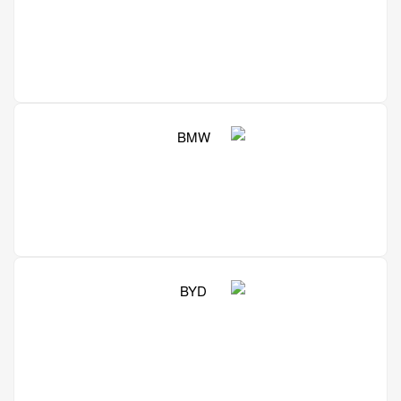
Hyundai Elantra 2021
45 USD
Bentley
Porsche Panamera 2022
240 USD
Toyota Corolla Cross 2025
70 USD
BMW
2020 Jaguar F-Type
250 USD
Kia Carnival 2018
100 USD
Jeep Wrangler 2023
BYD
199 USD