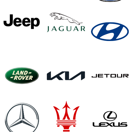
يمكنك أن تطمئننا في أي لحظة إلى أن أسعارنا هي الأكثر ربحًا
وأرخص من تلك التي تفرضها شركات تأجير السيارات. إن استئجار
سيارة باكو من شركة الإمارات للسيارات يؤكد لك أننا سنجعل
رحلتك ميسورة التكلفة ومريحة قدر الإمكان.