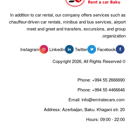
تقدم الإمارات للسيارات خدمة تأجير السيارات بسائق مع مجموعة
كبيرة من المركبات ومشاعر مختلفة!
In addition to car rental, our company offers services such as
chauffeur-driven car rentals, minibus and bus services, airport
نقدم خدمات تأجير السيارات التالية في باكو:
meet and greet and transfers, excursions, and group
organization.
-استئجار سيارة بدون سائق لفترة قصيرة أو طويلة
-استئجار سيارة بسائق
Instagram
Linkedin
Twitter
Facebook
© Copyright 2026, All Rights Reserved
-استئجار سيارات كبار الشخصيات وسيارات الزفاف
-استئجار حافلة أو حافلة صغيرة
Phone:
+994 55 2666690
– خدمات النقل في المدينة والمنطقة
Phone:
+994 55 4466646
Email:
info@emiratecars.com
– نقل الأعمال
Address: Azerbaijan, Baku. Khagani str. 20
– اجتماعات في المطار
Hours: 09:00 - 22:00
– المواصلات للأنشطة الخاصة والعامة