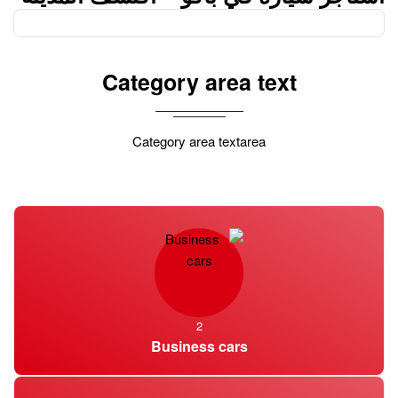
بسهولة
Category area text
مرحبًا بكم في emiratecars.com ، شريكك الموثوق به لخدمات تأجير
السيارات في باكو. من خلال مجموعتنا الواسعة من المركبات وأفضل
دعم للعملاء ، نقدم أفضل تجربة تأجير سيارات في المدينة. سواء
Category area textarea
كنت سائحًا يستكشف ثقافة باكو الغنية أو مسافرًا تجاريًا يحضر
الاجتماعات ، فإن خدمة تأجير السيارات الموثوقة والمريحة لدينا
ستضمن لك رحلة سلسة وممتعة.
تأجير السيارات في باكو – بوابتك للحرية
تأجير السيارات هو الحل الأمثل للمسافرين الذين يتطلعون إلى
استكشاف باكو في وتيرتهم الخاصة. في emiratecars.com ، نتفهم
2
أهمية المرونة والراحة. مع سياراتنا المتنوعة التي يتم صيانتها جيدًا ،
Business cars
بدءًا من سيارات السيدان المريحة إلى الخيارات الفاخرة ، يمكنك
العثور على السيارة المثالية التي تناسب احتياجاتك. عملية الحجز