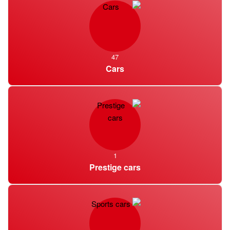
السلس لدينا والأسعار التنافسية تجعلنا الخيار الأول لتأجير السيارات
في باكو.
اكتشف باكو بسهولة – خدمات تأجير
السيارات باكو
47
Cars
يوفر لك Car Hire Baku الفرصة لاكتشاف الجواهر الخفية في
المدينة ومناطق الجذب الشهيرة دون عناء. من خلال منصة الحجز
سهلة الاستخدام ، يمكنك بسهولة حجز سيارتك مقدمًا .. فريق الدعم
لدينا متاح على مدار الساعة طوال أيام الأسبوع لمساعدتك في أي
استفسارات أو متطلبات خاصة ، وتقديم توصيات مخصصة وضمان
1
رضاك ​​التام.
Prestige cars
تأجير السيارات الفاخرة – تجربة الأناقة
والراحة