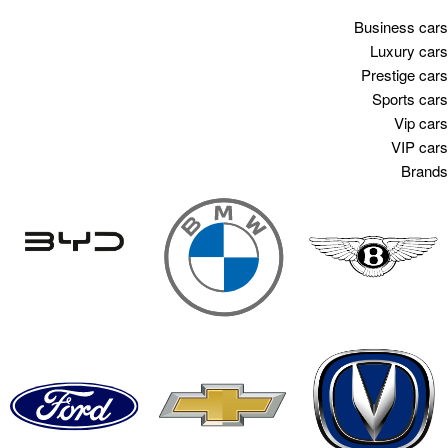
Business cars
تقدم الإمارات للسيارات خدمة تأجير السيارات بسائق مع مجموعة
Luxury cars
كبيرة من المركبات ومشاعر مختلفة!
Prestige cars
باستثناء مصنعي السيارات الأكثر تكلفة وفاخرة ، تحاول شركتنا تقديم
Sports cars
مجموعة متنوعة من الخدمات. لتتناسب مع احتياجات جميع فئات
Vip cars
السكان ، لدينا سيارة من الطبقة المتوسطة.
VIP cars
Brands
مرسيدس بنز ، بي إم دبليو ، أودي ، فولكس فاجن ، لكزس ، إنفينيتي
، تويوتا ، هيونداي ، هوندا ، نيسان ، ميتسوبيشي ، كيا ، وغيرها من
العلامات التجارية المعروفة مستوردة حصريًا من الدرجة الاقتصادية
والمتوسطة ودرجة رجال الأعمال وسيارات الدفع الرباعي إلى
أسطولنا. يغطي تأمين هال جميع المركبات ويضمن صيانتها في
الوقت المحدد.
يمكنك زيارة العديد من المواقع الجميلة في أذربيجان من خلال
سياراتنا الموثوقة والسريعة. علاوة على ذلك ، سوف تكون قادرًا على
تجربة حرية السفر والمغامرة والأحاسيس الجديدة عن طريق استئجار
سيارة في باكو.