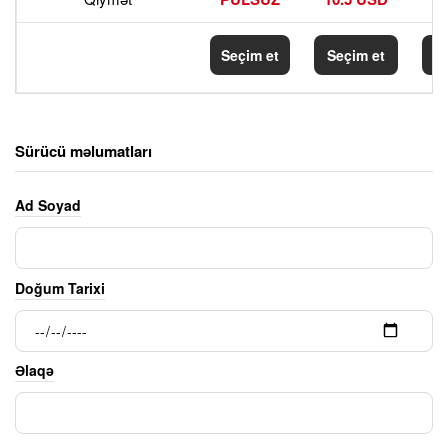
Seçim et
Seçim et
S
Sürücü məlumatları
Ad Soyad
Doğum Tarixi
Əlaqə