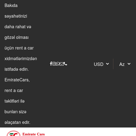
Bakıda
səyahətinizi
daha rahat və
gözəl olması
üçün rent a car
xidmətlərimizdən
istifadə edin.
EmirateCars,
rent a car
təklifləri ilə
bunları sizə
əlaçatan edir.