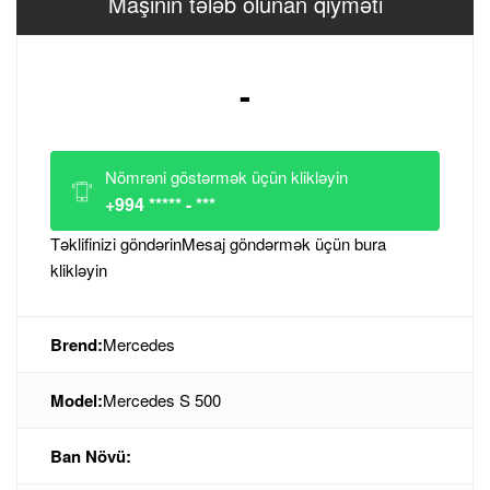
Maşının tələb olunan qiyməti
-
Nömrəni göstərmək üçün klikləyin
+994 ***** - ***
Təklifinizi göndərin
Mesaj göndərmək üçün bura
klikləyin
Brend:
Mercedes
Model:
Mercedes S 500
Ban Növü: