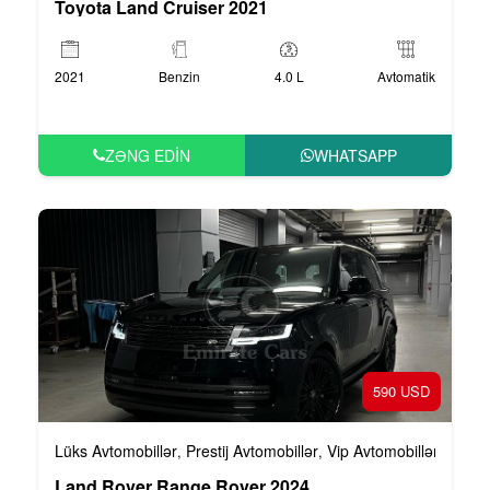
Toyota Land Cruiser 2021
2021
Benzin
4.0 L
Avtomatik
ZƏNG EDIN
WHATSAPP
590 USD
Lüks Avtomobillər
Prestij Avtomobillər
Vip Avtomobillər
,
,
Land Rover Range Rover 2024