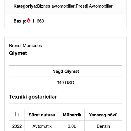
Kategoriya:
Biznes avtomobillər
,
Prestij Avtomobillər
Baxış:
1. 663
Brend:
Mercedes
Qiymət
Nağd Qiymət
349 USD
Texniki göstəricilər
İli
Sürət qutusu
Mühərrik
Yanacaq növü
2022
Avtomatik
3.0L
Benzin