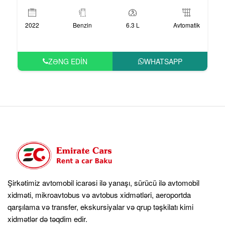
2022
Benzin
6.3 L
Avtomatik
ZƏNG EDIN
WHATSAPP
Şirkətimiz avtomobil icarəsi ilə yanaşı, sürücü ilə avtomobil
xidməti, mikroavtobus və avtobus xidmətləri, aeroportda
qarşılama və transfer, ekskursiyalar və qrup təşkilatı kimi
xidmətlər də təqdim edir.