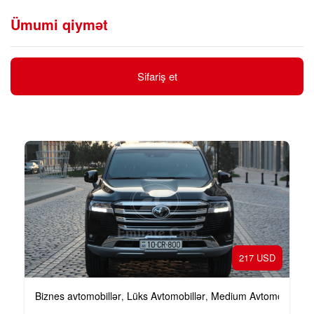
Ümumi qiymət
Sifariş et
217 USD
Biznes avtomobillər
Lüks Avtomobillər
Medium Avtomobillər
,
,
,