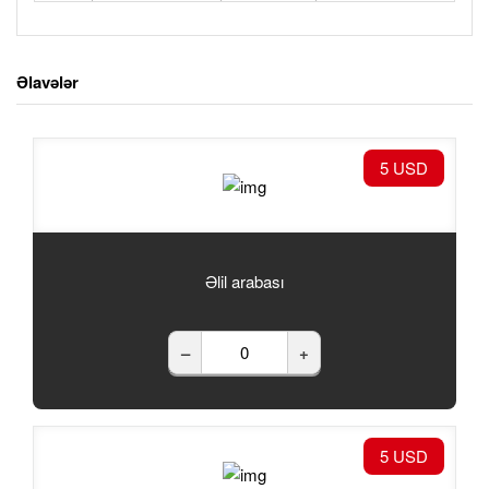
Əlavələr
5 USD
Əlil arabası
–
+
5 USD