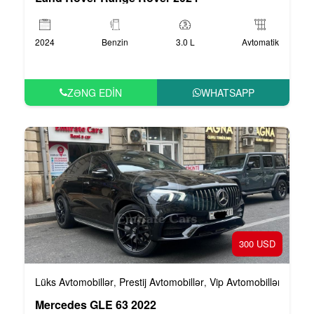
2024
Benzin
3.0 L
Avtomatik
ZƏNG EDIN
WHATSAPP
300 USD
Lüks Avtomobillər
Prestij Avtomobillər
Vip Avtomobillər
,
,
Mercedes GLE 63 2022