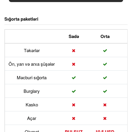
Sığorta paketləri
Sadə
Orta
P
Təkərlər
Ön, yan və arxa şüşələr
Məcburi sığorta
Burglary
Kasko
Açar
Qiymət
PULSUZ
10.5 USD
17