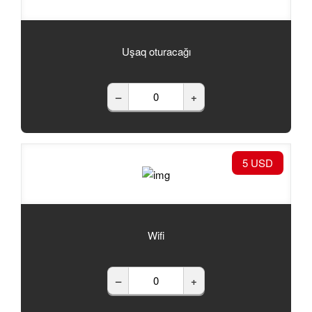
Uşaq oturacağı
–
+
5 USD
Wifi
–
+