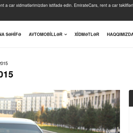
 a car xidmətlərimizdən istifadə edin. EmirateCars, rent a car təkliflər
NA SƏHIFƏ
AVTOMOBILLƏR
XIDMƏTLƏR
HAQQIMIZD
2015
015