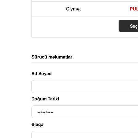
Qiymət
PU
Seç
Sürücü məlumatları
Ad Soyad
Doğum Tarixi
Əlaqə