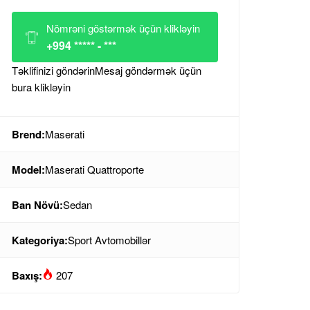
Nömrəni göstərmək üçün klikləyin
+994 ***** - ***
Təklifinizi göndərin
Mesaj göndərmək üçün
bura klikləyin
Brend:
Maserati
Model:
Maserati Quattroporte
Ban Növü:
Sedan
Kategoriya:
Sport Avtomobillər
Baxış:
207