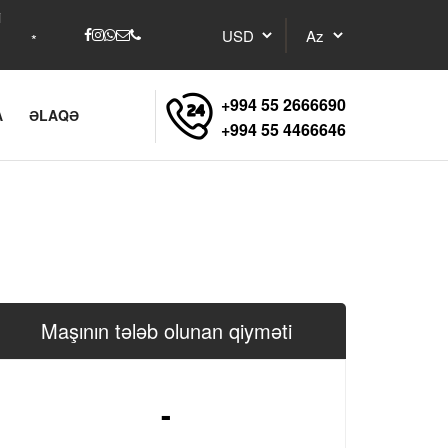
i
+994 55 2666690
A
ƏLAQƏ
+994 55 4466646
Maşının tələb olunan qiyməti
-