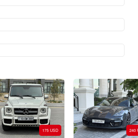
175 USD
240