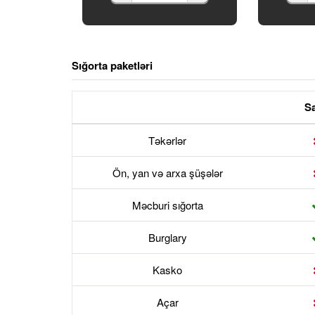
Sığorta paketləri
S
Təkərlər
Ön, yan və arxa şüşələr
Məcburi sığorta
Burglary
Kasko
Açar