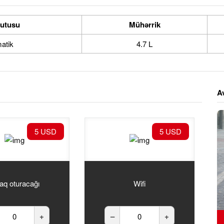
qutusu
Mühərrik
atik
4.7 L
A
5 USD
5 USD
aq oturacağı
Wifi
+
–
+