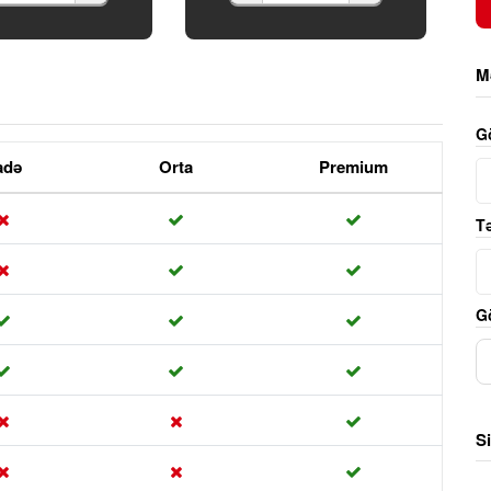
M
G
adə
Orta
Premium
T
Gö
Si