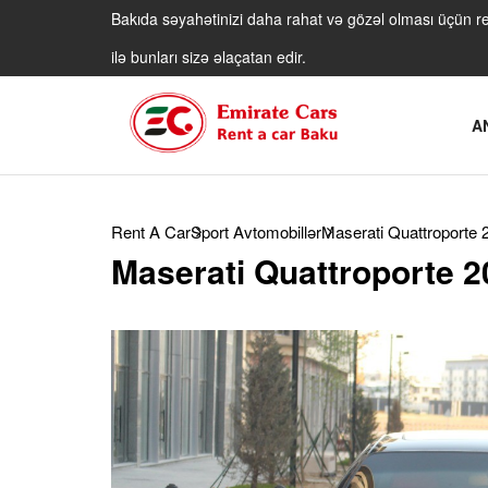
Bakıda səyahətinizi daha rahat və gözəl olması üçün rent
ilə bunları sizə əlaçatan edir.
A
Rent A Car
Sport Avtomobillər
Maserati Quattroporte 
Maserati Quattroporte 2