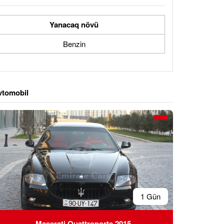
Yanacaq növü
Benzin
vtomobil
1 Gün
Maserati Quattroporte 2015