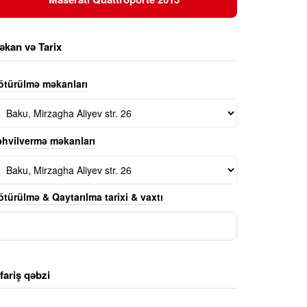
əkan və Tarix
ötürülmə məkanları
əhvilvermə məkanları
türülmə & Qaytarılma tarixi & vaxtı
fariş qəbzi