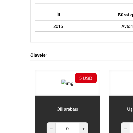
İli
Sürət 
2015
Avtom
Əlavələr
5 USD
Əlil arabası
Uş
–
+
–