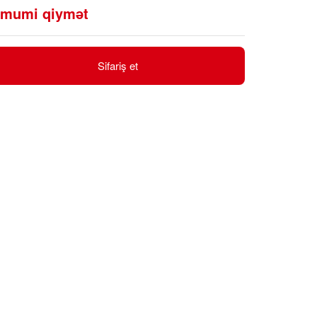
mumi qiymət
Sifariş et