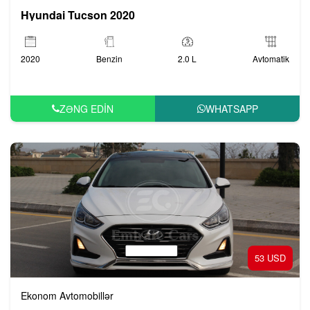
Hyundai Tucson 2020
2020
Benzin
2.0 L
Avtomatik
ZƏNG EDIN
WHATSAPP
53 USD
Ekonom Avtomobillər