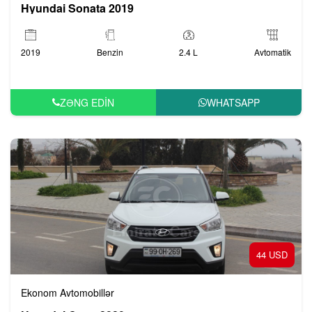
Hyundai Sonata 2019
2019
Benzin
2.4 L
Avtomatik
ZƏNG EDIN
WHATSAPP
44 USD
Ekonom Avtomobillər