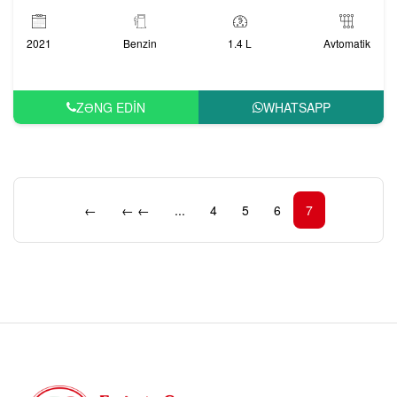
2021
Benzin
1.4 L
Avtomatik
ZƏNG EDIN
WHATSAPP
←
← ←
...
4
5
6
7