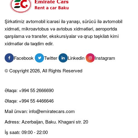
Şirkətimiz avtomobil icarəsi ilə yanaşı, sürücü ilə avtomobil
xidməti, mikroavtobus və avtobus xidmətləri, aeroportda
qarşılama və transfer, ekskursiyalar və qrup təşkilatı kimi
xidmətlər də təqdim edir.
Facebook
Twitter
Linkedin
Instagram
© Copyright 2026, All Rights Reserved
Əlaqə:
+994 55 2666690
Əlaqə:
+994 55 4466646
Mail ünvan:
info@emiratecars.com
Adress: Azerbaijan, Baku. Khagani str. 20
İş saatı: 09:00 - 22:00