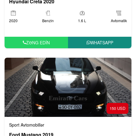
Hyundai Creta 2020
2020
Benzin
1.6 L
Avtomatik
ZƏNG EDIN
WHATSAPP
150 USD
Sport Avtomobillər
Ford Mustang 2019