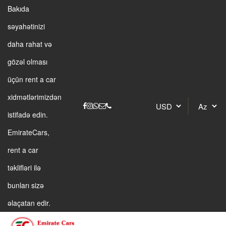
Bakıda
səyahətinizi
daha rahat və
gözəl olması
üçün rent a car
xidmətlərimizdən
istifadə edin.
EmirateCars,
rent a car
təklifləri ilə
bunları sizə
əlaçatan edir.