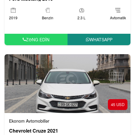
2019
Benzin
2.3 L
Avtomatik
ZƏNG EDIN
WHATSAPP
45 USD
Ekonom Avtomobillər
Chevrolet Cruze 2021