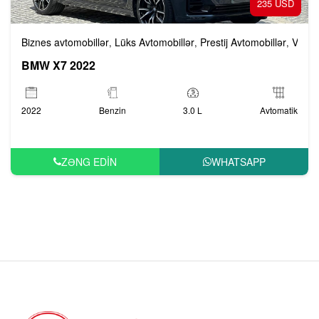
235 USD
Biznes avtomobillər
Lüks Avtomobillər
Prestij Avtomobillər
Vip A
,
,
,
BMW X7 2022
2022
Benzin
3.0 L
Avtomatik
ZƏNG EDIN
WHATSAPP