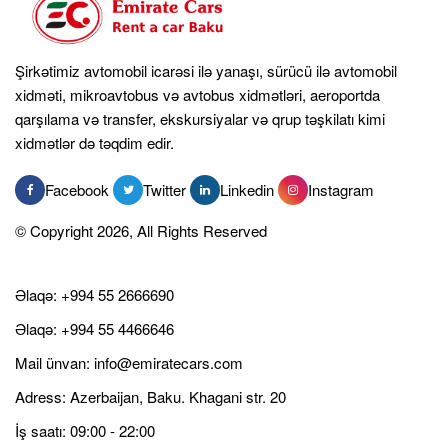
Şirkətimiz avtomobil icarəsi ilə yanaşı, sürücü ilə avtomobil
xidməti, mikroavtobus və avtobus xidmətləri, aeroportda
qarşılama və transfer, ekskursiyalar və qrup təşkilatı kimi
xidmətlər də təqdim edir.
Facebook
Twitter
Linkedin
Instagram
© Copyright 2026, All Rights Reserved
Əlaqə:
+994 55 2666690
Əlaqə:
+994 55 4466646
Mail ünvan:
info@emiratecars.com
Adress: Azerbaijan, Baku. Khagani str. 20
İş saatı: 09:00 - 22:00