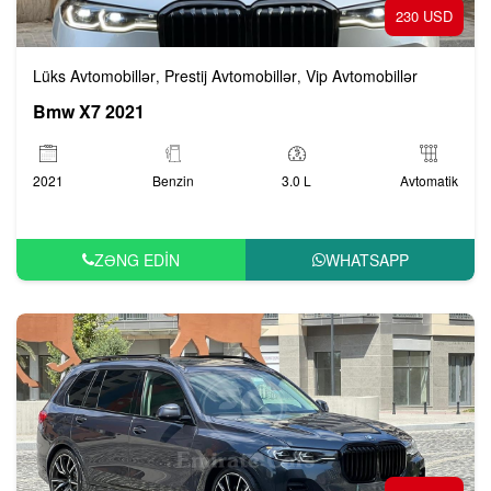
230 USD
Lüks Avtomobillər
Prestij Avtomobillər
Vip Avtomobillər
,
,
Bmw X7 2021
2021
Benzin
3.0 L
Avtomatik
ZƏNG EDIN
WHATSAPP