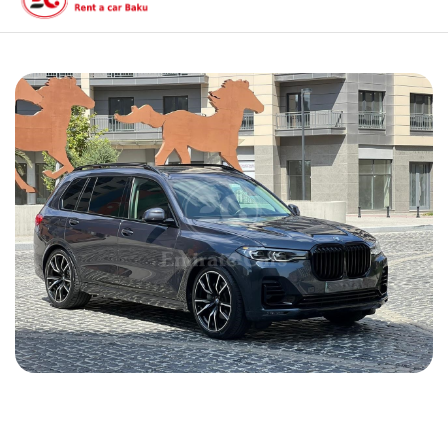
BMW X7 2022
2022
Benzin
3.0 L
Avtomatik