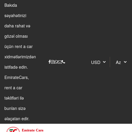
Bakıda
səyahətinizi
daha rahat və
gözəl olması
üçün rent a car
xidmətlərimizdən
istifadə edin.
EmirateCars,
rent a car
təklifləri ilə
bunları sizə
əlaçatan edir.