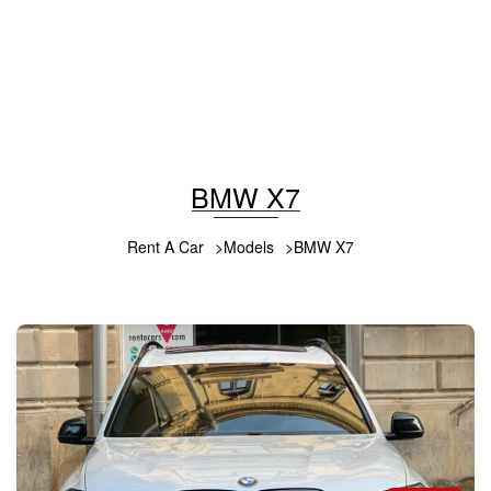
2021
Benzin
3.0 L
Avtomatik
230 USD
ƏTRAFLI MƏLUMAT
BMW X7
Rent A Car
Models
BMW X7